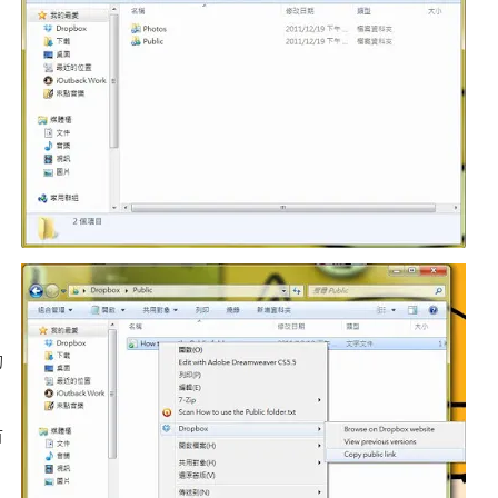
的
首
，