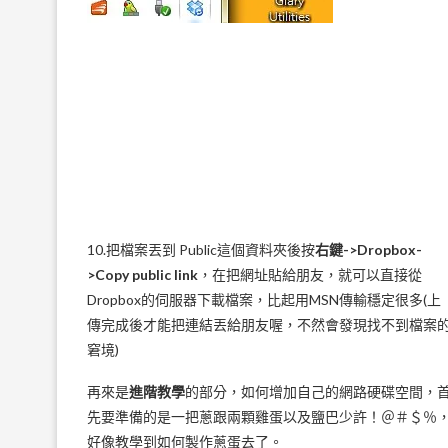
10.把檔案丟到 Public這個資料夾後按
右鍵->Dropbox-
>Copy public link
，在把網址貼給朋友，就可以直接從
Dropbox的伺服器下載檔案，比起用MSN傳輸穩定很多(上
傳完成後才能把連結丟給朋友喔，不然會發現找不到檔案
窘境)
再來是
進階教學
的部分，如何增加自己的網路硬碟空間，
先要準備的是一把蔥跟兩顆雞蛋以及鹽巴少許！＠＃＄％
好像教學到如何製作蔥蛋去了。