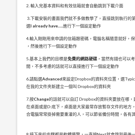
2. 輸入完基本資料和有效信箱就會自動跳到下載介面
3.下載安裝的畫面我們就不多做教學了，直接跳到執行的
選
I already have…..
進行下一個設定動作
4.輸入剛剛用來申請的信箱跟密碼，電腦名稱隨意就好，
，然後進行下一個設定動作
5.基本上我們的目標是
免費的網路硬碟
，當然有錢也可以考
間，不多考慮的話就可以直接進行下一個設定動作
6.請點選
Advanced
來設定Dropbox的資料夾位置，選Typi
在我的文件夾新建立一個叫 Dropbox的資料夾
7.按
Change
的話就可以自訂 Dropbox的資料夾要放在哪
在桌面或是D:底下，桌面是大家最常存放暫存文件的地方，
合電腦常常掛掉需要重灌的人，可以節省備份時間，各有
8.接下來的步驟都是軟體導覽，一直按Next就會跳到最後一步F