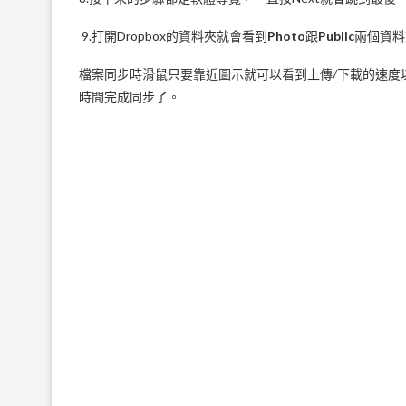
9.打開Dropbox的資料夾就會看到
Photo
跟
Public
兩個資料
檔案同步時滑鼠只要靠近圖示就可以看到上傳/下載的速度
時間完成同步了。