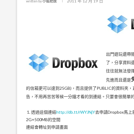
2011 年 12 月 19 日
written by
小狐把拔
出門遊玩還帶
了，分享資料還
往往就無法發
先進而且還是
的信箱更可以達到25GB)，而且提供了PUBLIC的資
告，不用再苦苦等候一分鐘才看的到連結。只要會很簡單的英
1. 透過這個連結
http://db.tt/rWYJNjY
去申請Dropbox馬
2G+500MB的空間
連結會轉址到申請畫面