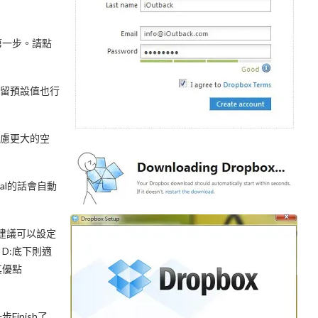
第一步。請點
保留預設值也行
慮更大的空
cal的話會自動
，建議可以設定
D:底下則適
其優點
inish了