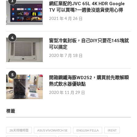
3
網紅業配的JVC 65L 4K HDR Google
TV 可以買嗎?一週後沒退貨使用心得
2021 年 4 月 26 日
4
窗型冷氣封板，自己DIY只要花145塊就
可以搞定
2020 年 7 月 18 日
5
開箱鋼鐵海豚WD252，購買前先瞭解瞬
熱式飲水器優缺點
2020 年 11 月 29 日
標籤
28天待機時間
ASUS VIVOWATCH SE
ENGLISH FELLA
IRENT