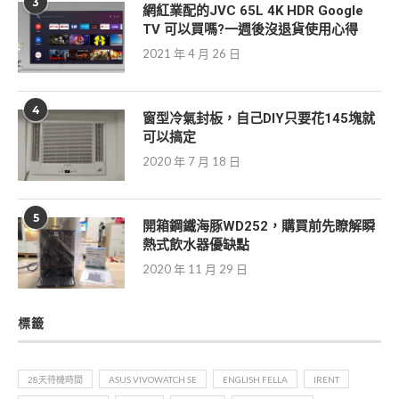
3
網紅業配的JVC 65L 4K HDR Google
TV 可以買嗎?一週後沒退貨使用心得
2021 年 4 月 26 日
4
窗型冷氣封板，自己DIY只要花145塊就
可以搞定
2020 年 7 月 18 日
5
開箱鋼鐵海豚WD252，購買前先瞭解瞬
熱式飲水器優缺點
2020 年 11 月 29 日
標籤
28天待機時間
ASUS VIVOWATCH SE
ENGLISH FELLA
IRENT