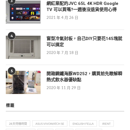
3
網紅業配的JVC 65L 4K HDR Google
TV 可以買嗎?一週後沒退貨使用心得
2021 年 4 月 26 日
4
窗型冷氣封板，自己DIY只要花145塊就
可以搞定
2020 年 7 月 18 日
5
開箱鋼鐵海豚WD252，購買前先瞭解瞬
熱式飲水器優缺點
2020 年 11 月 29 日
標籤
28天待機時間
ASUS VIVOWATCH SE
ENGLISH FELLA
IRENT