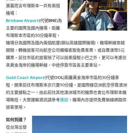
廣義而言布理斯本一共有兩個
機場：
Brisbane Airport
(代號
BNE
)為
主要的國際及國內機場，距離
布理斯本市區約30分鐘車程，
機場分為國際及國內兩個航廈(類似高雄國際機場)，機場幹線穿越
期間，轉機旅客可向航空公司櫃檯索取免費車票，或自費澳幣5元
購票。前往市區的旅客除了可以搭乘接駁小巴之外，更可以考慮往
來黃金海岸的機場幹線，中途停靠市區各主要車站。
Gold Coast Airport
(代號
OOL
)
距離黃金海岸市區約30分鐘車
程，開車前往布理斯本亦只要90分鐘，是國際線亞洲航空停靠澳洲
的主要據點之一，由此前往其他澳洲城市的機票也會比布理斯本機
場略低，大眾運輸資訊請參考
連結
，機場內亦提供免費無線網路供
旅客使用。
如何到達？
從台灣出發