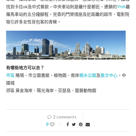
找到卡拉ok及中式餐飲，中央車站則是離什麼都近，連鎖的
YHA
離
羅馬車站約五分鐘腳程，完善的門禁措施及近距離的超市、電影院
吸引許多女性背包客的青睞。
有哪些地方可以去？
市區
賭場、市立圖書館、植物園、南岸
親水公園
及
藝文中心
、中
國城
郊區
黃金海岸、
陽光海岸、芬瑟島、龍磐動物園
2 comments
0