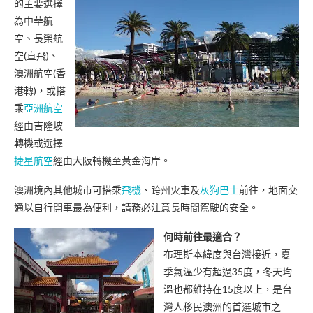
的主要選擇
為中華航
空、長榮航
空(直飛)、
澳洲航空(香
港轉)，或搭
乘
亞洲航空
經由吉隆坡
轉機或選擇
捷星航空
經由大阪轉機至黃金海岸。
澳洲境內其他城市可搭乘
飛機
、跨州火車及
灰狗巴士
前往，地面交
通以自行開車最為便利，請務必注意長時間駕駛的安全。
何時前往最適合？
布理斯本緯度與台灣接近，夏
季氣溫少有超過35度，冬天均
溫也都維持在15度以上，是台
灣人移民澳洲的首選城市之