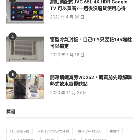
網紅業配的JVC 65L 4K HDR Google
TV 可以買嗎?一週後沒退貨使用心得
2021 年 4 月 26 日
4
窗型冷氣封板，自己DIY只要花145塊就
可以搞定
2020 年 7 月 18 日
5
開箱鋼鐵海豚WD252，購買前先瞭解瞬
熱式飲水器優缺點
2020 年 11 月 29 日
標籤
28天待機時間
ASUS VIVOWATCH SE
ENGLISH FELLA
IRENT