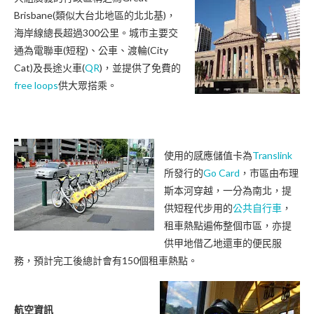
Brisbane(類似大台北地區的北北基)，
海岸線總長超過300公里。城市主要交
通為電聯車(短程)、公車、渡輪(City
Cat)及長途火車(
QR
)，並提供了免費的
free loops
供大眾搭乘。
使用的感應儲值卡為
Translink
所發行的
Go Card
，市區由布理
斯本河穿越，一分為南北，提
供短程代步用的
公共自行車
，
租車熱點遍佈整個市區，亦提
供甲地借乙地還車的便民服
務，預計完工後總計會有150個租車熱點。
航空資訊