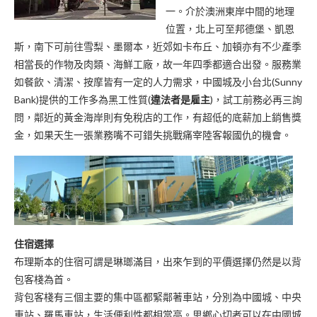
一。介於澳洲東岸中間的地理
位置，北上可至邦德堡、凱恩
斯，南下可前往雪梨、墨爾本，近郊如卡布丘、加頓亦有不少產季
相當長的作物及肉類、海鮮工廠，故一年四季都適合出發。服務業
如餐飲、清潔、按摩皆有一定的人力需求，中國城及小台北(Sunny
Bank)提供的工作多為黑工性質(
違法者是雇主
)，試工前務必再三詢
問，鄰近的黃金海岸則有免稅店的工作，有超低的底薪加上銷售獎
金，如果天生一張業務嘴不可錯失挑戰痛宰陸客報國仇的機會。
住宿選擇
布理斯本的住宿可謂是琳瑯滿目，出來乍到的平價選擇仍然是以背
包客棧為首。
背包客棧有三個主要的集中區都緊鄰著車站，分別為中國城、中央
車站、羅馬車站，生活便利性都相當高。思鄉心切者可以在中國城