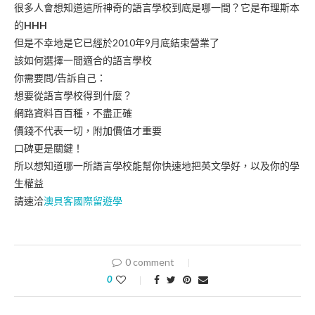
很多人會想知道這所神奇的語言學校到底是哪一間？它是布理斯本
的
HHH
但是不幸地是它已經於2010年9月底結束營業了
該如何選擇一間適合的語言學校
你需要問/告訴自己：
想要從語言學校得到什麼？
網路資料百百種，不盡正確
價錢不代表一切，附加價值才重要
口碑更是關鍵！
所以想知道哪一所語言學校能幫你快速地把英文學好，以及你的學
生權益
請速洽
澳貝客國際留遊學
0 comment
0