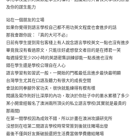
及你的謀生能力
站在一個朋友的立場
如果你覺得到語言學校自己都不用功英文程度也會進步的話
那我會跟你說：『真的大可不必』
日前有學生提到背包客棧上有人說念語言學校英文一點也沒有進步
畢竟我沒有看過原文，只能往好處想發文者目的是在搏君一笑
每週接受至少20小時的英語密集訓練卻能一點長進也沒有
錯在學生還是學校公理自在人心
語言學習有如習武一般，一開始的門檻最低且進步最快最明顯
台灣學生尤其在口語及聽力有很大的成長空間
會話如同拳腳外家功夫，很快就能練得有模有樣
閱讀及寫作則好比深厚的內功，取決於你肚子中的墨水累積了多少
某小開曾經報名了澳洲兩所頂尖的私立語言學校(其實就是最貴的
那兩間)
在第一間學校因為成效不錯，所以計畫在澳洲攻讀研究所
沒想到在唸第二間語言學校時常常簽到後就往賭場出發
最後不僅與好友撕破臉還把生活費當做學費繳給賭場