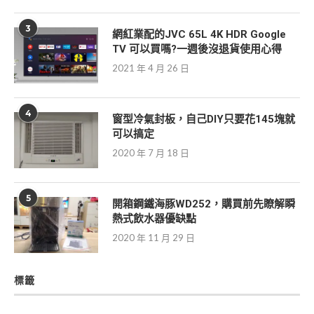
3
網紅業配的JVC 65L 4K HDR Google
TV 可以買嗎?一週後沒退貨使用心得
2021 年 4 月 26 日
4
窗型冷氣封板，自己DIY只要花145塊就
可以搞定
2020 年 7 月 18 日
5
開箱鋼鐵海豚WD252，購買前先瞭解瞬
熱式飲水器優缺點
2020 年 11 月 29 日
標籤