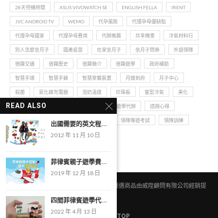
28天待機時間
ASUS VIVOWATCH SE
ENGLISH FELLA
IRENT
JVC ANDROID TV
WEMO
代孕風險
代理孕母優缺點
代理孕母國家
代理孕母費用
代辦推薦
共享機車
冷氣材料行
別人怎麼坐月子
國產疫苗
在家坐月子
坐月子問券
外語領隊
宿霧交通
宿霧歷史
宿霧簡介
宿霧遊學
政府補助
智慧手環
智慧手錶
智慧穿戴裝置
月嫂到府
月子中心
殺菌
氮化鎵充電器
泡奶溫度
珍珠板
窗型冷氣
美化
READ ALSO
菲律賓親子遊學
菲律賓遊學
菲律賓遊學代辦
諮詢心得
輕薄筆電
青少年英文
領隊實務
領隊導遊考試
領隊訓練
出國需要的英文程...
2012 年 11 月 10 日
高端疫苗
高雄輕軌
菲律賓親子遊學費...
2019 年 12 月 18 日
©2020 - All Right Reserved. 小狐把拔｜嚴選商品由威陞顧問有限公司經銷提
供
四間菲律賓遊學代...
2022 年 4 月 13 日
BACK TO TOP