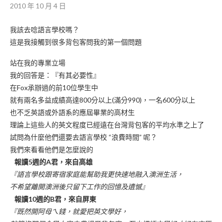
2010 年 10 月 4 日
我該去唸語言學校嗎？
這是我接觸到很多背包客問我的第一個問題
站在我的專業立場
我的回答是：『有其必要性』
在Fox承辦過的前10位學生中
就有兩名多益成績高達800分以上(滿分990)，一名600分以上
也不乏英語或外語系的應屆畢業的高材生
理論上這些人的英文程度已經遠在台灣背包客的平均水準之上了
試問為什麼他們還要去語言學校 “浪費時間” 呢？
我們來看看他們是怎麼說的
報讀5週的A君，來自高雄
『語言學校跟寄宿家庭能幫助我更快速地融入澳洲生活，
不希望離開澳洲後只留下工作的回憶及遺憾』
報讀10週的B君，來自屏東
『既然開阿母ㄟ錢，就愛把英文學好，