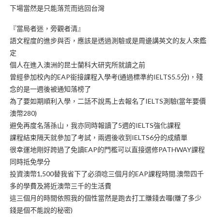
下場當然是只能落荒而逃回台灣
『當局者迷，旁觀者清』
語文程度的進步與否，應該是透過測驗或是周邊講英文的友人來鑑
定
個人在進入澳洲的昆士蘭科大研究所就讀之前
曾經參加校內的EAP銜接課程入學考(通過標準約IELTS5.5分)，殘
念的是一週後被通知落榜了
為了要如期順利入學，二話不說馬上去報名了IELTS測驗(當年要價
澳幣280)
避免再度名落孫山，我亦同時報讀了5週的IELTS強化課程
課程結束隔天就參加了考試，兩週後收到IELTS6分的成績單
很幸運地剛好跨過了免讀EAP的門檻可以直接選修PATHWAY課程
同時抵免學分
投資澳幣1,500替我省下了必須唸三個月的EAP課程時間.澳幣四千
多的學費及將近澳幣三千的生活費
這三個月的時間依照我的個性當然是跑去打工賺錢去囉(賺了多少
錢是個不能說的秘密)