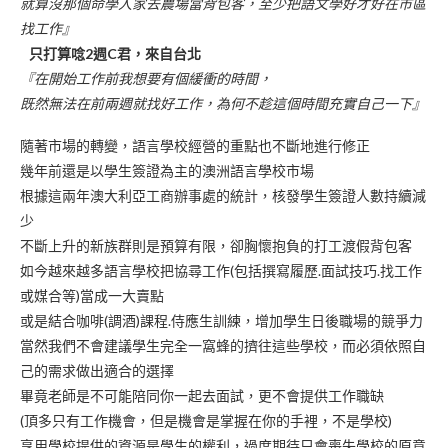
就算沒那個命學人家去農場當背包客，至少把語文學好才好在市區
找工作』
只打算唸2週C君，來自台北
『在開始工作前我想要有個緩衝的時間，
既然無法在前兩週就找好工作，為何不趁這個時間充實
自己
一下』
隨著市場的轉變，語言學校經營的重點也不斷地進行修正
幾年前還是以學生簽證為主的澳洲語言學校市場
根據這兩年澳大利亞工商辦事處的統計，核發學生簽證人數持續減
少
不斷上升的新族群則是預算有限，卻胸懷抱負的打工渡假背包客
如今越來越多語言學校把協尋工作(包括撰寫履歷.面試技巧.找工作
或媒合等)當成一大賣點
或是結合咖啡(調酒)課程.侍應生訓練，增加學生日後職場的競爭力
當然我們不會建議學生完全一窩蜂的擠往這些學校，而必須依照自
己的需求做出適合的選擇
畢竟老師是不可能陪同你一起去面試，更不會提供工作職缺
(頂多只有工作機會，但是機會是掌握在你的手裡，不是學校)
享用學校提供的資源是學生的權利，過度期待只會喪失學校的原意